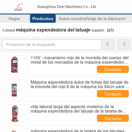
Guangzhou Deer Machinery Co., Ltd.
Hogar
Productos
Sobre nosotros
Viaje de la fábrica
>>
máquina expendedora del tatuaje
Calidad
supplier.
(27)
110V - mecanismo rojo de la moneda del cuerpo del
metal de los mercados de la máquina expendedora
4 del tatuaje 240V
Contacto
Máquina expendedora dulce de fichas del tatuaje de
la moneda del rojo 6 de la máquina los 64cm para el
club nocturno
Contacto
vida laboral larga del aspecto moderno de la
máquina expendedora del tatuaje de la tarjeta de
papel del 12*8CM
Contacto
máquina expendedora de la tarjeta de los tatuajes