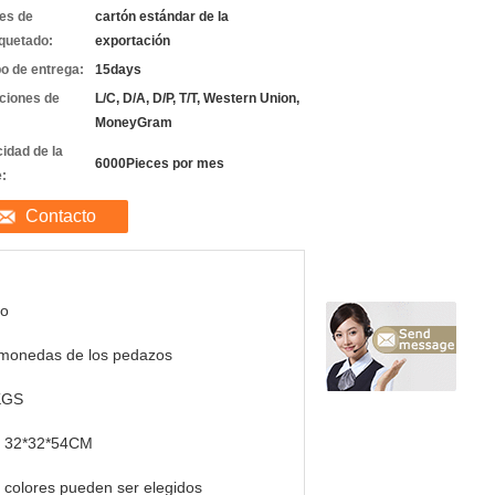
les de
cartón estándar de la
quetado:
exportación
o de entrega:
15days
ciones de
L/C, D/A, D/P, T/T, Western Union,
MoneyGram
idad de la
6000Pieces por mes
e:
Contacto
ño
 monedas de los pedazos
KGS
 32*32*54CM
 colores pueden ser elegidos