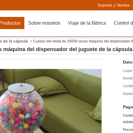
Soporte y Ventas :
Productos
Sobre nosotros
Viaje de la fábrica
Control d
 de la cápsula
Cuerpo del metal de 20000 veces máquina del dispensador de
 máquina del dispensador del juguete de la cápsula
Dato
Lugar 
Nombr
Certif
Númer
Pago
Canti
mínim
Preci