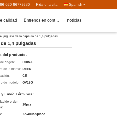
86-020-86773680
Pida una cita
Spanish
e calidad
Éntrenos en contacto con
noticias
l juguete de la cápsula de 1,4 pulgadas
 de 1,4 pulgadas
s del producto:
de origen:
CHINA
e de la marca:
DEER
icación:
CE
o de modelo:
GV18G
 y Envío Términos:
dad de orden
10pcs
a:
o:
32-40usd/piece