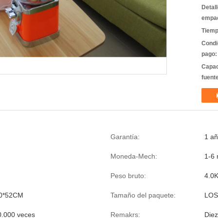
Detal
empa
Tiemp
Condi
pago:
Capac
fuent
Garantía:
1 a
Moneda-Mech:
1-6
Peso bruto:
4.0
0*52CM
Tamaño del paquete:
LOS
0.000 veces
Remakrs:
Diez